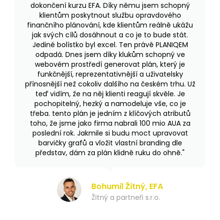
dokončení kurzu EFA. Díky němu jsem schopný
klientům poskytnout službu opravdového
finančního plánování, kde klientům reálně ukážu
jak svých cílů dosáhnout a co je to bude stát.
Jediné bolístko byl excel. Ten právě PLANIQEM
odpadá. Dnes jsem díky klukům schopný ve
webovém prostředí generovat plán, který je
funkčnější, reprezentativnější a uživatelsky
přínosnější než cokoliv dalšího na českém trhu. Už
teď vidím, že na něj klienti reagují skvěle. Je
pochopitelný, hezký a namodeluje vše, co je
třeba. tento plán je jedním z klíčových atributů
toho, že jsme jako firma nabrali 100 mio AUA za
poslední rok. Jakmile si budu moct upravovat
barvičky grafů a vložit vlastní branding dle
představ, dám za plán klidně ruku do ohně."
Bohumil Žitný, EFA
Žitný a partneři s.r.o.