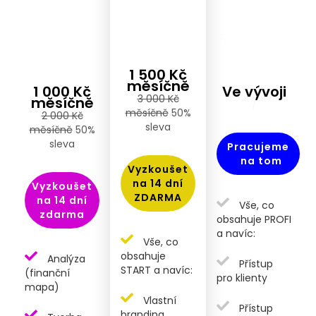
plnohodnotný
obrazu svému
budou
nástroj a
a chtějí další
využívat na
usnadnit si
funkce.
200% pro svůj
práci.
byznys.
1 500 Kč
měsíčně
1 000 Kč
Ve vývoji
3 000 Kč
měsíčně
/
měsíčně
50%
2 000 Kč
sleva
měsíčně
50%
sleva
Pracujeme
na tom
Vyzkoušet
na 14 dní
Vyzkoušet
ZDARMA
na 14 dní
Vše, co
zdarma
obsahuje PROFI
a navíc:
Vše, co
obsahuje
Analýza
Přístup
START a navíc:
(finanční
pro klienty
mapa)
Vlastní
Přístup
branding