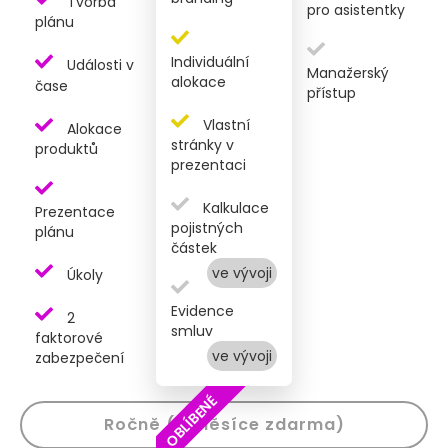
Tvorba
pro asistentky
plánu
Individuální
Události v
Manažerský
alokace
čase
přístup
Vlastní
Alokace
stránky v
produktů
prezentaci
Kalkulace
Prezentace
pojistných
plánu
částek
ve vývoji
Úkoly
Evidence
2
smluv
faktorové
ve vývoji
zabezpečení
OBLÍBENÉ
Ročně (2 měsíce zdarma)