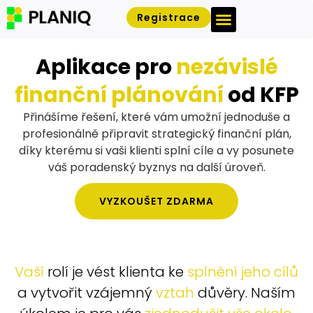
Registrace
Přihlásit se
Aplikace pro
nezávislé
finanční plánování
od KFP
Přinášíme řešení, které vám umožní jednoduše a
profesionálně připravit strategický finanční plán,
díky kterému si vaši klienti splní cíle a vy posunete
váš poradenský byznys na další úroveň.
VYZKOUŠET ZDARMA
Vaší
rolí je vést klienta ke
splnění
jeho
cílů
a vytvořit vzájemný
vztah
důvěry. Naším