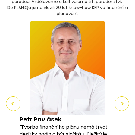
poradců. Vzděláváme a kultivujeme trh poradenství.
Do PLANIQu jsme vložili 20 let know-how KFP ve finančním
plánování.
Petr Pavlásek
Pet
"Tvorba finančního plánu nemá trvat
"Kon
desítky hodin a být složitá. Důležitý je
záro