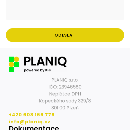
ODESLAT
PLANIQ s.r.o.
IČO: 23946580
Neplátce DPH
Kopeckého sady 329/8
301 00 Plzeň
+420 608 166 776
info@planiq.cz
Dokumentace