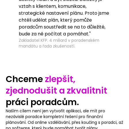
vztah s klientem, komunikace,
že p
strategické nastavení plánu. Proto jsme
ale 
chtěli udělat plán, který pomůže
exce
poradcům soustředit se na to důležité,
dale
bude za ně počítat a pomáhat."
ovla
Zakladatel KFP. 4 miliard v poradenském
Hlav
mandátu a řada zkušeností.
chyt
Chceme
zlepšit,
zjednodušit a zkvalitnit
práci poradcům.
Naším cílem není jen vytvořit aplikaci, ale mít pro
nezávislé poradce kompletní řešení pro finanční
plánování. Od online vzdělávání, přes koučing s poradci, až
po software, který bude pomáhat tvořit plány.