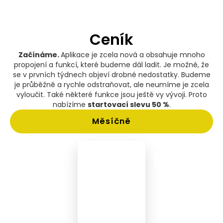
Ceník
Začínáme.
Aplikace je zcela nová a obsahuje mnoho
propojení a funkcí, které budeme dál ladit. Je možné, že
se v prvních týdnech objeví drobné nedostatky. Budeme
je průběžně a rychle odstraňovat, ale neumíme je zcela
vyloučit. Také některé funkce jsou ještě vy vývoji. Proto
nabízíme
startovací slevu 50 %
.
Měsíčně
START
PROFI
BUSINE
Pro poradce,
Pro profíky,
Pro firmy,
kteří s plánem
kteří chtějí
týmy a
začínají a
PLANIQ
profesionály,
chtějí
přispůsobit k
kteří PLANIQ