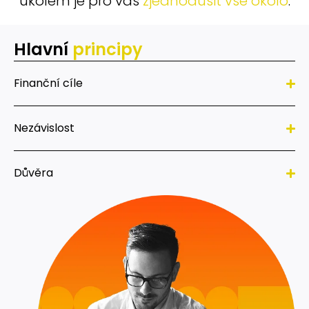
úkolem je pro vás
zjednodušit vše okolo
.
Hlavní
principy
Finanční cíle
Nezávislost
Důvěra