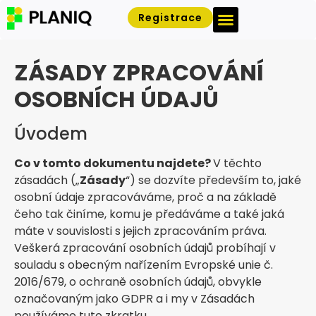
Registrace
Přihlásit se
ZÁSADY ZPRACOVÁNÍ
OSOBNÍCH ÚDAJŮ
Úvodem
Co v tomto dokumentu najdete?
V těchto
zásadách („
Zásady
“) se dozvíte především to, jaké
osobní údaje zpracováváme, proč a na základě
čeho tak činíme, komu je předáváme a také jaká
máte v souvislosti s jejich zpracováním práva.
Veškerá zpracování osobních údajů probíhají v
souladu s obecným nařízením Evropské unie č.
2016/679, o ochraně osobních údajů, obvykle
označovaným jako GDPR a i my v Zásadách
používáme tuto zkratku.