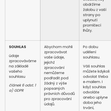
obdržíme
žalobu z vaší
strany po
uplynutí
promlčecí
lhůty.
SOUHLAS
Abychom mohli
Po dobu
zpracovávat
udělení
údaje
vaše údaje,
souhlasu.
zpracováváme
jejichž
na základě
Váš souhlas
zpracování
vašeho
můžete kdykoli
nemůžeme
souhlasu
odvolat třeba
podřadit pod
e‑mailem. I
žádný z výše
článek 6 odst. 1
když souhlas
popsaných
a) GDPR
odvoláte
právních důvodů
anebo uplyne
pro zpracování
doba jeho
údajů.
trvání,