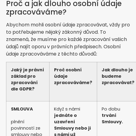
Proč a jak dlouho osobní údaje
zpracováváme?
Abychom mohli osobní údaje zpracovávat, vždy pro
to potřebujeme nějaký zákonný důvod. To
znamená, že musíme pro každé zpracování vašich
údajů najít oporu v právních předpisech. Osobní
údaje zpracováváme z těchto důvodů:
Jaký je právní
Proč osobní
Jak dlouho je
základ pro
údaje
budeme
zpracování
zpracováváme?
zpracovávat?
dle GDPR?
SMLOUVA
Když s námi
Po dobu
jednáte o
trvání
plnění
uzavření
Smlouvy.
povinností ze
Smlouvy nebo ji
smlouvy nebo
s námi už