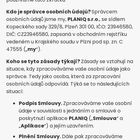
Kdo je správce osobních údajů?
Správcem
osobních údajů jsme my,
PLANIQ s.r.o.
, se sídlem
Kopeckého sady 329/8, Plzeň 301 00, IČO: 23946580,
DIČ: CZ23946580, zapsaná v obchodním rejstříku
vedeném u Krajského soudu v Plzni pod sp. zn. C
47555 („
my
“).
Koho se tyto zásady týkají?
Zásady se vztahují na
situace, kdy zpracováváme vaše osobní údaje jako
správce. Tedy jako osoba, která za zpracování
osobních údajů odpovídá. Týká se to následujících
situací:
Podpis Smlouvy.
Zpracováváme vaše osobní
údaje v souvislosti s jednáním o smlouvě o
poskytnutí aplikace
PLANIQ
(„
Smlouva
“ a
„
Aplikace
“) a jejím uzavřením.
Plnění Smlouvy.
Dále pak zpracováváme