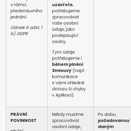
v rámci
uzavřete
,
předsmluvního
potřebujeme
jednání
zpracovávat
vaše osobní
článek 6 odst. 1
údaje, jako
b) GDPR
podepisující
osoby.
Tyto údaje
potřebujeme i
během plnění
Smlouvy
(např.
komunikace
s vámi ohledně
dotazu či chyby
v Aplikaci).
PRÁVNÍ
Někdy musíme
Po dobu
POVINNOST
zpracovávat
požadovanou
osobní údaje,
daným
plnění