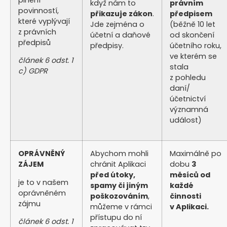
když nám to
právním
povinností,
přikazuje zákon
.
předpisem
které vyplývají
Jde zejména o
(běžně 10 let
z právních
účetní a daňové
od skončení
předpisů
předpisy.
účetního roku,
ve kterém se
článek 6 odst. 1
stala
c) GDPR
z pohledu
daní/
účetnictví
významná
událost)
OPRÁVNĚNÝ
Abychom mohli
Maximálně po
ZÁJEM
chránit Aplikaci
dobu
3
před útoky,
měsíců od
je to v našem
spamy či jiným
každé
oprávněném
poškozováním
,
činnosti
zájmu
můžeme v rámci
v Aplikaci.
přístupu do ní
článek 6 odst. 1