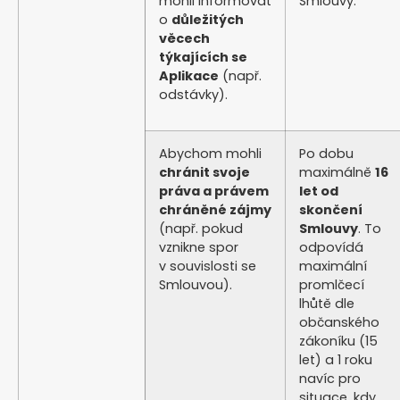
mohli informovat
Smlouvy.
o
důležitých
věcech
týkajících se
Aplikace
(např.
odstávky).
Abychom mohli
Po dobu
chránit svoje
maximálně
16
práva a právem
let od
chráněné zájmy
skončení
(např. pokud
Smlouvy
. To
vznikne spor
odpovídá
v souvislosti se
maximální
Smlouvou).
promlčecí
lhůtě dle
občanského
zákoníku (15
let) a 1 roku
navíc pro
situace, kdy