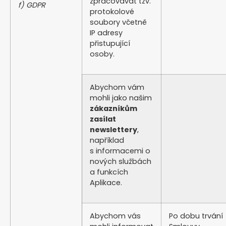
zpracovávat tzv.
f) GDPR
protokolové
soubory včetně
IP adresy
přistupující
osoby.
Abychom vám
mohli jako našim
zákazníkům
zasílat
newslettery
,
například
s informacemi o
nových službách
a funkcích
Aplikace.
Abychom vás
Po dobu trvání